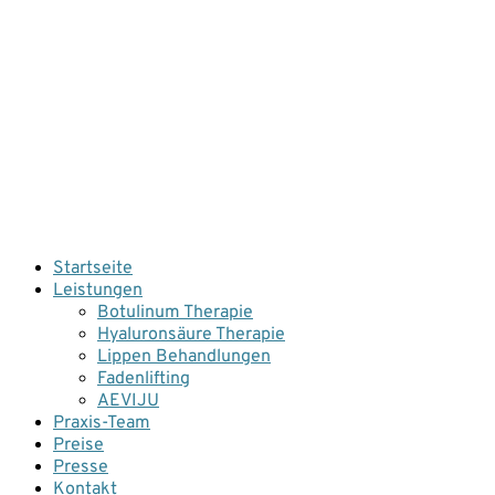
Ästhetische Medizin Dr. med.
Jürgen Kaiser
Facharzt für Allgemeinmedizin und
Praxis für Kosmetische Medizin seit 25
Jahren
Menü
Zum
Startseite
Inhalt
Leistungen
springen
Botulinum Therapie
Hyaluronsäure Therapie
Lippen Behandlungen
Fadenlifting
AEVIJU
Praxis-Team
Preise
Presse
Kontakt