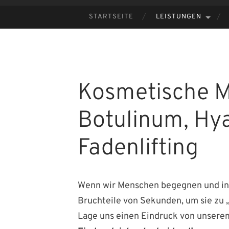
STARTSEITE
LEISTUNGEN
ZUM
INHALT
SPRINGEN
Kosmetische M
Botulinum, Hy
Fadenlifting
Wenn wir Menschen begegnen und ins
Bruchteile von Sekunden, um sie zu „s
Lage uns einen Eindruck von unsere